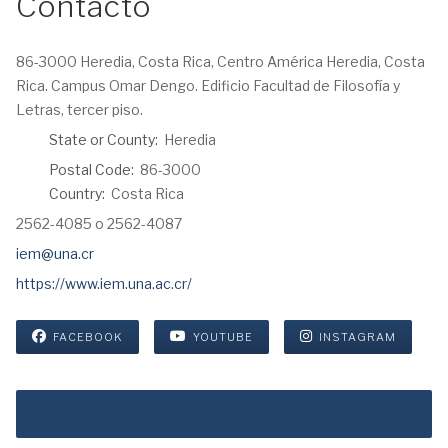
Contacto
Address:
86-3000 Heredia, Costa Rica, Centro América Heredia, Costa
Rica. Campus Omar Dengo. Edificio Facultad de Filosofía y
Letras, tercer piso.
State or County:
Heredia
Postal Code:
86-3000
Country:
Costa Rica
Phone:
2562-4085 o 2562-4087
Email:
iem@una.cr
Webpage:
https://www.iem.una.ac.cr/
FACEBOOK
YOUTUBE
INSTAGRAM