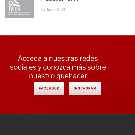
15 Julio 2024
Acceda a nuestras redes
sociales y conozca más sobre
nuestro quehacer
FACEBOOK
INSTAGRAM