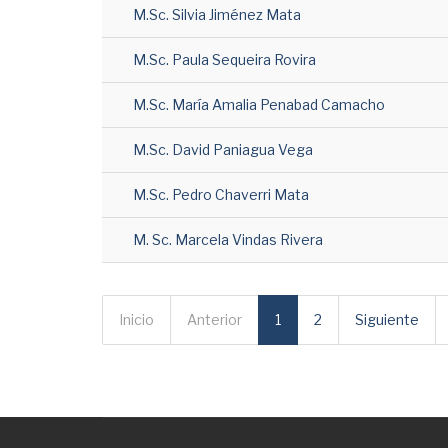
M.Sc. Silvia Jiménez Mata
M.Sc. Paula Sequeira Rovira
M.Sc. María Amalia Penabad Camacho
M.Sc. David Paniagua Vega
M.Sc. Pedro Chaverri Mata
M. Sc. Marcela Vindas Rivera
Inicio
Anterior
1
2
Siguiente