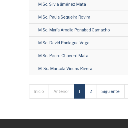
M.Sc. Silvia Jiménez Mata
M.Sc. Paula Sequeira Rovira
M.Sc. María Amalia Penabad Camacho
M.Sc. David Paniagua Vega
M.Sc. Pedro Chaverri Mata
M. Sc. Marcela Vindas Rivera
Inicio
Anterior
1
2
Siguiente