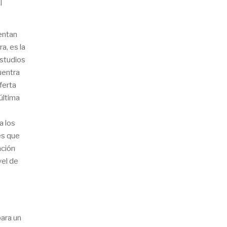
l
entan
a, es la
Estudios
uentra
ferta
última
a los
es que
ación
vel de
para un