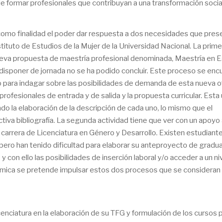
 de formar profesionales que contribuyan a una transformación socia
como finalidad el poder dar respuesta a dos necesidades que pres
ituto de Estudios de la Mujer de la Universidad Nacional. La primer
nueva propuesta de maestría profesional denominada, Maestría en 
 disponer de jornada no se ha podido concluir. Este proceso se enc
o para indagar sobre las posibilidades de demanda de esta nueva o
rofesionales de entrada y de salida y la propuesta curricular. Esta 
do la elaboración de la descripción de cada uno, lo mismo que el
iva bibliografía. La segunda actividad tiene que ver con un apoyo 
 carrera de Licenciatura en Género y Desarrollo. Existen estudiant
ra, pero han tenido dificultad para elaborar su anteproyecto de gradu
o y con ello las posibilidades de inserción laboral y/o acceder a un ni
mica se pretende impulsar estos dos procesos que se consideran
nciatura en la elaboración de su TFG y formulación de los cursos 