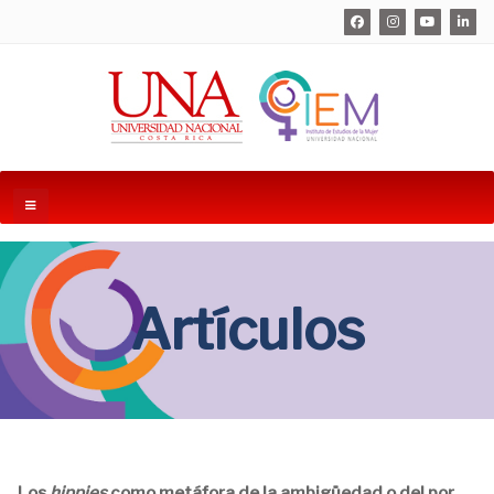
Artículos
Los
hippies
como metáfora de la ambigüedad o del por