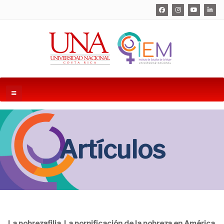
Artículos
La pobrezafilia. La pornificación de la pobreza en América