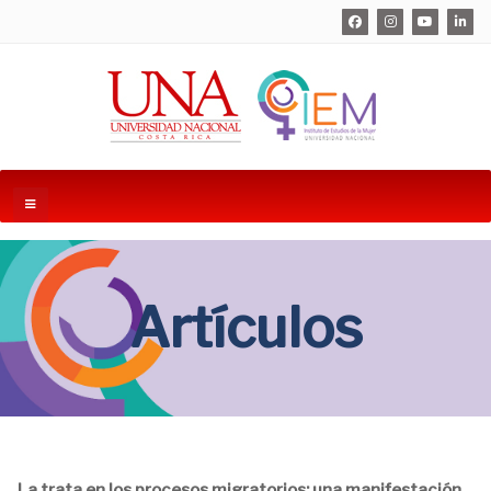
Artículos
La trata en los procesos migratorios: una manifestación