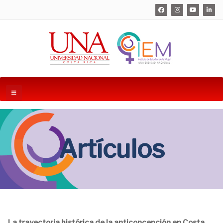
Artículos
La trayectoria histórica de la anticoncepción en Costa