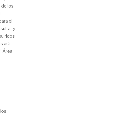
 de los
l
ara el
sultar y
quiridos
s así
el Área
 los