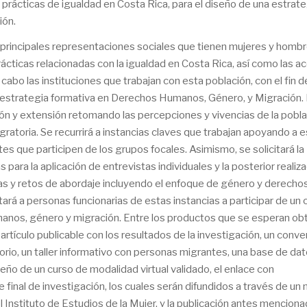
 prácticas de igualdad en Costa Rica, para el diseño de una estrate
ión.
principales representaciones sociales que tienen mujeres y homb
cticas relacionadas con la igualdad en Costa Rica, así como las a
 cabo las instituciones que trabajan con esta población, con el fin d
na estrategia formativa en Derechos Humanos, Género, y Migración. 
ción y extensión retomando las percepciones y vivencias de la pobl
atoria. Se recurrirá a instancias claves que trabajan apoyando a e
es que participen de los grupos focales. Asimismo, se solicitará la
ara la aplicación de entrevistas individuales y la posterior realiz
tas y retos de abordaje incluyendo el enfoque de género y derecho
tará a personas funcionarias de estas instancias a participar de un 
manos, género y migración. Entre los productos que se esperan ob
rtículo publicable con los resultados de la investigación, un conve
orio, un taller informativo con personas migrantes, una base de da
seño de un curso de modalidad virtual validado, el enlace con
 final de investigación, los cuales serán difundidos a través de un
 Instituto de Estudios de la Mujer, y la publicación antes menciona