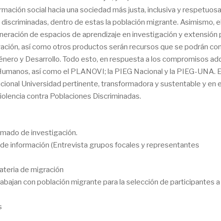
rmación social hacia una sociedad más justa, inclusiva y respetuosa
iscriminadas, dentro de estas la población migrante. Asimismo, e
neración de espacios de aprendizaje en investigación y extensión p
gación, así como otros productos serán recursos que se podrán con
 Género y Desarrollo. Todo esto, en respuesta a los compromisos ad
Humanos, así como el PLANOVI; la PIEG Nacional y la PIEG-UNA. E
tucional Universidad pertinente, transformadora y sustentable y en 
Violencia contra Poblaciones Discriminadas.
ormado de investigación.
 de información (Entrevista grupos focales y representantes
materia de migración
rabajan con población migrante para la selección de participantes a
s