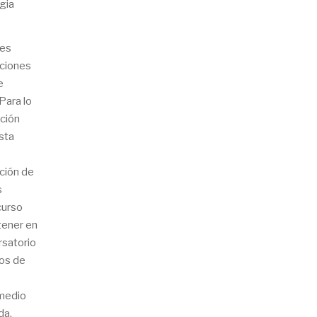
gia
res
cciones
e
Para lo
ación
sta
ación de
s
curso
tener en
rsatorio
tos de
 medio
da,