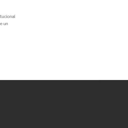
tucional
de un